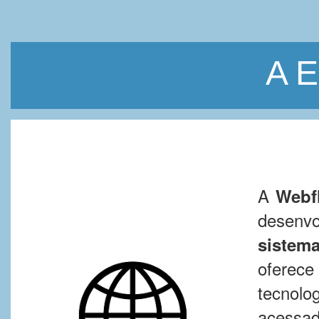
A 
A
Webf
desenv
sistem
oferec
tecnol
acessad