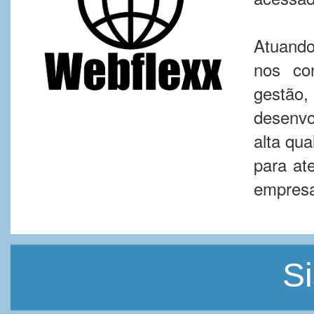
Atuando
nos co
gest
desenv
alta qua
para at
empres
S